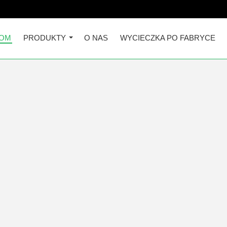
OM
PRODUKTY
O NAS
WYCIECZKA PO FABRYCE
Półautomatyczny szklany reakto
Hz Certyfikat CE
The jacketed glass reactor is designed by double gl
into the reaction solution to do the reaction was sti
the cold heat source ...