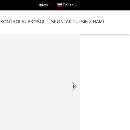
Polish
Obroty :
KONTROLA JAKOŚCI
SKONTAKTUJ SIĘ Z NAMI
r z płaszczem 220 V 50
azing glass reactor, the inner layer
rred interlayer can pass into the type of