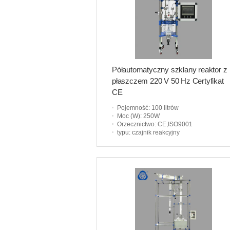
Półautomatyczny szklany reaktor z
płaszczem 220 V 50 Hz Certyfikat
CE
Pojemność
: 100 litrów
Moc (W)
: 250W
Orzecznictwo
: CE,ISO9001
typu
: czajnik reakcyjny