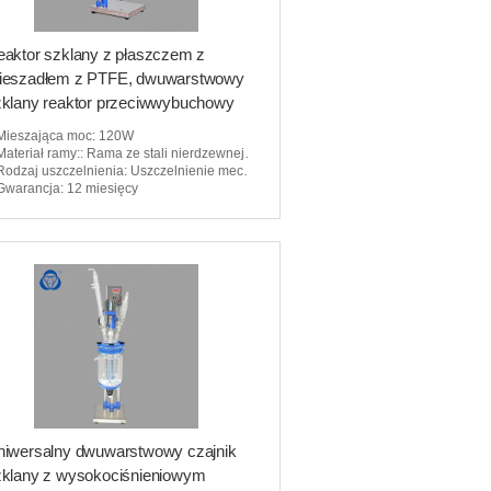
aktor szklany z płaszczem z
ieszadłem z PTFE, dwuwarstwowy
zklany reaktor przeciwwybuchowy
Mieszająca moc
: 120W
Materiał ramy:
: Rama ze stali nierdzewnej 304
Rodzaj uszczelnienia
: Uszczelnienie mechaniczne
Gwarancja
: 12 miesięcy
niwersalny dwuwarstwowy czajnik
zklany z wysokociśnieniowym