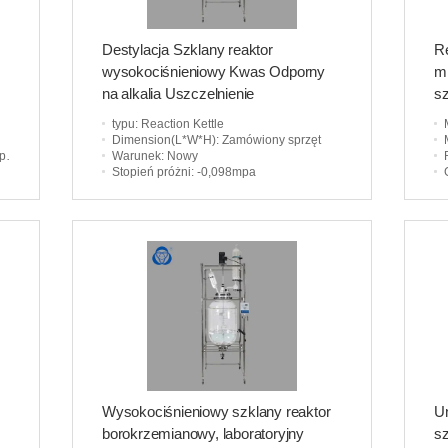
Destylacja Szklany reaktor
Re
wysokociśnieniowy Kwas Odporny
m
na alkalia Uszczelnienie
s
mechaniczne Mieszadło
typu
: Reaction Kettle
Dimension(L*W*H)
: Zamówiony sprzęt
ca
Warunek
: Nowy
Stopień próżni
: -0,098mpa
Wysokociśnieniowy szklany reaktor
U
borokrzemianowy, laboratoryjny
s