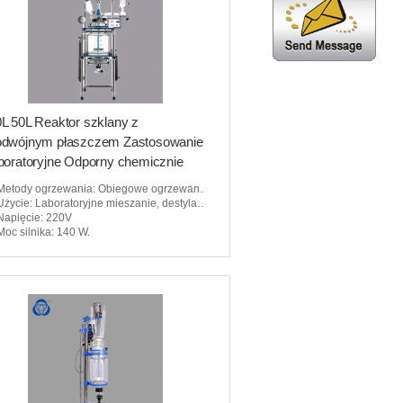
L 50L Reaktor szklany z
odwójnym płaszczem Zastosowanie
boratoryjne Odporny chemicznie
Metody ogrzewania
: Obiegowe ogrzewanie oleju
Użycie
: Laboratoryjne mieszanie, destylacja i ekstrakcja
Napięcie
: 220V
Moc silnika
: 140 W.