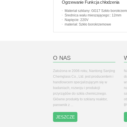
Ogrzewanie Funkcja chłodzenia
Możliwość dostosowania
Materiał szklany
: GG17 Szkło borokrzemianow
Średnica wału mieszającego:
: 12mm
Napięcie
: 220V
materiał
: Szkło borokrzemowe
O NAS
Założona w 2006 roku, Nantong Sanjing
N
Chemglass Co., Ltd. jest producentem i
d
handlowcem specjalizującym się w
w
badaniach, rozwoju i produkcji
n
przyrządów do szkła chemicznego.
sa
Główne produkty to szklany reaktor,
ot
parownik z ...
B
JESZCZE