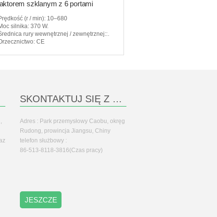
aktorem szklanym z 6 portami
Prędkość (r / min)
: 10–680
Moc silnika
: 370 W.
Średnica rury wewnętrznej / zewnętrznej:
: 600 * 550
Orzecznictwo
: CE
SKONTAKTUJ SIĘ Z NAMI
,
Adres : Park przemysłowy Caobu, okręg
Rudong, prowincja Jiangsu, Chiny
az
telefon służbowy :
86-513-8118-3816(Czas pracy)
JESZCZE