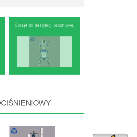
Sprzęt do destylacji próżniowej
CIŚNIENIOWY