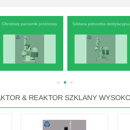
Obrotowy parownik próżniowy
Szklana jednostka destylacyjna
hd
hd
hd
AKTOR & REAKTOR SZKLANY WYSOKO