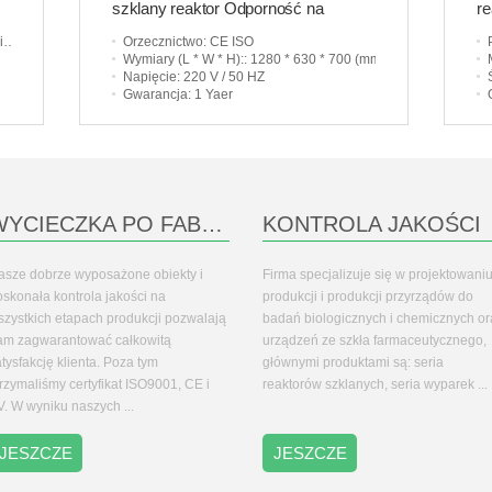
szklany reaktor Odporność na
re
korozję
e
Orzecznictwo
: CE ISO
Wymiary (L * W * H):
: 1280 * 630 * 700 (mm)
Napięcie
: 220 V / 50 HZ
Gwarancja
: 1 Yaer
WYCIECZKA PO FABRYCE
KONTROLA JAKOŚCI
asze dobrze wyposażone obiekty i
Firma specjalizuje się w projektowaniu
oskonała kontrola jakości na
produkcji i produkcji przyrządów do
szystkich etapach produkcji pozwalają
badań biologicznych i chemicznych or
am zagwarantować całkowitą
urządzeń ze szkła farmaceutycznego,
tysfakcję klienta. Poza tym
głównymi produktami są: seria
rzymaliśmy certyfikat ISO9001, CE i
reaktorów szklanych, seria wyparek ...
V. W wyniku naszych ...
JESZCZE
JESZCZE