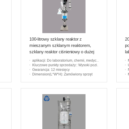
100-litrowy szklany reaktor z
20
mieszanym szklanym reaktorem,
p
szklany reaktor ciśnieniowy o dużej
la
pojemności
aplikacji
: Do laboratorium, chemii, medycyny, farmacji
Kluczowe punkty sprzedaży:
: Wysoki poziom bezpieczeństwa
Gwarancja
: 12 miesięcy
Dimension(L*W*H)
: Zamówiony sprzęt