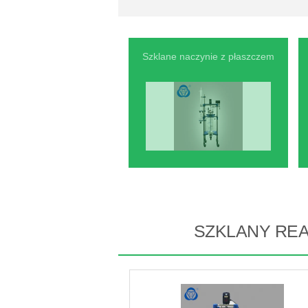
Szklane naczynie z płaszczem
SZKLANY RE