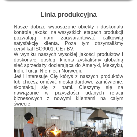
KONTROLA
JAKOŚCI
Linia produkcyjna
Nasze dobrze wyposażone obiekty i doskonała
SKONTAKTUJ
kontrola jakości na wszystkich etapach produkcji
pozwalają nam zagwarantować całkowitą
SIĘ
satysfakcję klienta.
Poza tym otrzymaliśmy
certyfikat ISO9001, CE i BV.
Z
W wyniku naszych wysokiej jakości produktów i
doskonałej obsługi klienta zyskaliśmy globalną
NAMI
sieć sprzedaży docierającą do Ameryki, Meksyku,
Indii, Turcji, Niemiec i Norwegii.
Jeśli interesuje Cię któryś z naszych produktów
SITEMAP
lub chcesz omówić niestandardowe zamówienie,
skontaktuj się z nami.
Cieszymy się na
nawiązanie w przyszłości udanych relacji
PRIVACY
biznesowych z nowymi klientami na całym
świecie.
POLICY