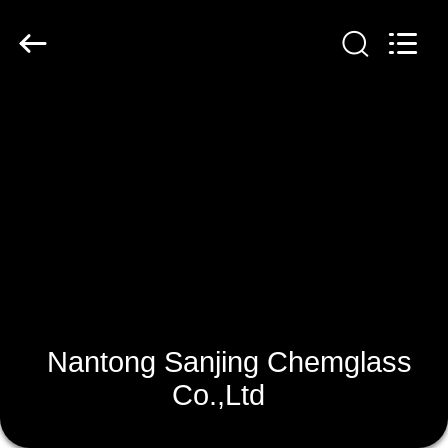
Nantong
Sanjing
Chemglass
Co.,Ltd.
All
Rights
Reserved.
DOM
PRODUKTY
O
NAS
WYCIECZKA
PO
Nantong Sanjing Chemglass
FABRYCE
Co.,Ltd