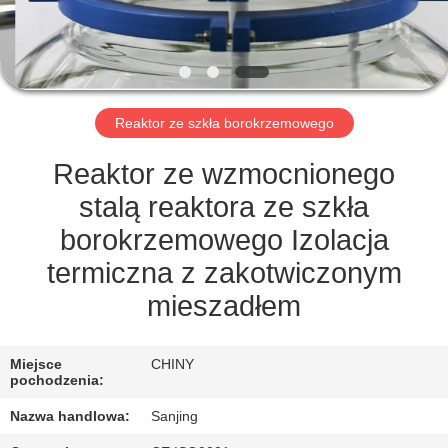
KONTROLA
JAKOŚCI
SKONTAKTUJ
Reaktor ze szkła borokrzemowego
SIĘ
Z
Reaktor ze wzmocnionego
NAMI
stalą reaktora ze szkła
borokrzemowego Izolacja
SITEMAP
termiczna z zakotwiczonym
mieszadłem
PRIVACY
POLICY
Miejsce
CHINY
pochodzenia:
Nazwa handlowa:
Sanjing