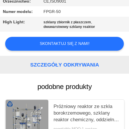
Orzecznictwo:
CE,ISO9001
Numer modelu:
FPGR-50
High Light:
,
szklany zbiornik z płaszczem
dwuwarstwowy szklany reaktor
SKONTAKTUJ SIĘ Z NAMI!
SZCZEGÓŁY ODKRYWANIA
podobne produkty
Próżniowy reaktor ze szkła
borokrzemowego, szklany
reaktor chemiczny, oddzielnie
osłona czajnika
negotiable MOQ:1 zestaw