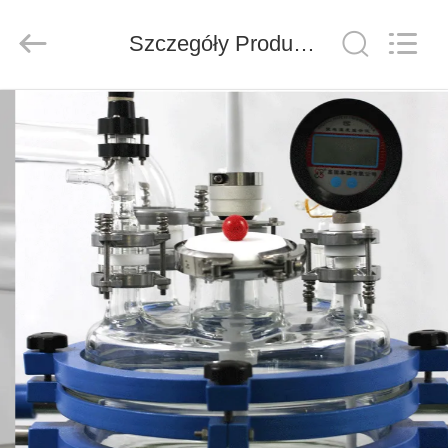
Nantong
Sanjing
Chemglass
Co.,Ltd.
Szczegóły Produktu
All
Rights
Reserved.
DOM
PRODUKTY
O
NAS
WYCIECZKA
PO
FABRYCE