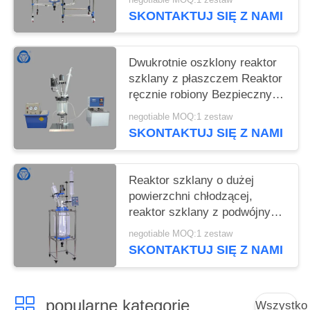
SKONTAKTUJ SIĘ Z NAMI
Dwukrotnie oszklony reaktor
szklany z płaszczem Reaktor
ręcznie robiony Bezpieczny
dla rozpuszczalnika
negotiable MOQ:1 zestaw
SKONTAKTUJ SIĘ Z NAMI
Reaktor szklany o dużej
powierzchni chłodzącej,
reaktor szklany z podwójnym
płaszczem
negotiable MOQ:1 zestaw
SKONTAKTUJ SIĘ Z NAMI
popularne kategorie
Wszystko