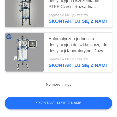
destylacyjna Uszczelnianie
PTFE Części Rozsądna
konstrukcja
negotiable MOQ:1 zestaw
6
SKONTAKTUJ SIĘ Z NAMI
Szklane naczynie z
płaszczem
Automatyczna jednostka
destylacyjna do szkła, sprzęt do
destylacji laboratoryjnej Duży
wyświetlacz LCD
negotiable MOQ:1 zestaw
SKONTAKTUJ SIĘ Z NAMI
6
Obrotowy parownik
No more things
próżniowy
SKONTAKTUJ SIĘ Z NAMI!