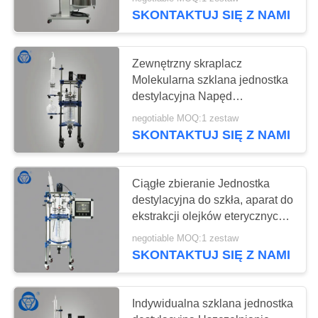
KONTROLA
SKONTAKTUJ SIĘ Z NAMI
JAKOŚCI
6
Zewnętrzny skraplacz
SKONTAKTUJ
Molekularna szklana jednostka
Reaktor ze szkła
SIĘ
destylacyjna Napęd
magnetyczny z silnikiem
borokrzemowego
Z
negotiable MOQ:1 zestaw
SKONTAKTUJ SIĘ Z NAMI
NAMI
SITEMAP
Ciągłe zbieranie Jednostka
destylacyjna do szkła, aparat do
6
ekstrakcji olejków eterycznych
PRIVACY
Ciągłe zbieranie
Reaktor szklany z
negotiable MOQ:1 zestaw
POLICY
SKONTAKTUJ SIĘ Z NAMI
płaszczem
Indywidualna szklana jednostka