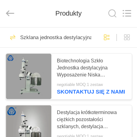
Nantong
Sanjing
Chemglass
Co.,Ltd.
Produkty
All
Rights
Reserved.
DOM
6
Szklana jednostka destylacyjna
Szklany reaktor
PRODUKTY
Biotechnologia Szkło
Jednostka destylacyjna
O
Wyposażenie Niska
NAS
temperatura wrzenia Kolba
negotiable MOQ:1 zestaw
karmiona z płaszczem
SKONTAKTUJ SIĘ Z NAMI
6
WYCIECZKA
Reaktor szklany
PO
Destylacja krótkoterminowa
FABRYCE
ciężkich pozostałości
wysokociśnieniowy
szklanych, destylacja
próżniowa szklana
negotiable MOQ:1 zestaw