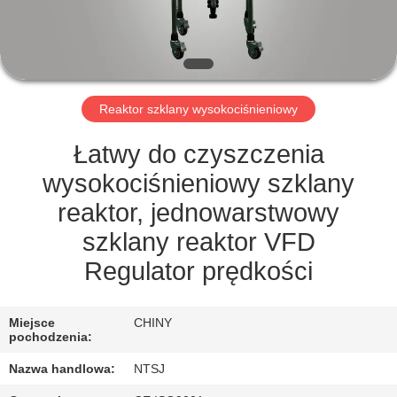
KONTROLA
JAKOŚCI
SKONTAKTUJ
Reaktor szklany wysokociśnieniowy
SIĘ
Z
Łatwy do czyszczenia
NAMI
wysokociśnieniowy szklany
reaktor, jednowarstwowy
SITEMAP
szklany reaktor VFD
Regulator prędkości
PRIVACY
POLICY
Miejsce
CHINY
pochodzenia:
Nazwa handlowa:
NTSJ