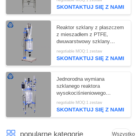
Mieszadło
SKONTAKTUJ SIĘ Z NAMI
Reaktor szklany z płaszczem
z mieszadłem z PTFE,
dwuwarstwowy szklany
reaktor przeciwwybuchowy
negotiable MOQ:1 zestaw
SKONTAKTUJ SIĘ Z NAMI
Jednorodna wymiana
szklanego reaktora
wysokociśnieniowego
Ogrzewanie Funkcja
negotiable MOQ:1 zestaw
chłodzenia Możliwość
SKONTAKTUJ SIĘ Z NAMI
dostosowania
popularne kategorie
Wszystko