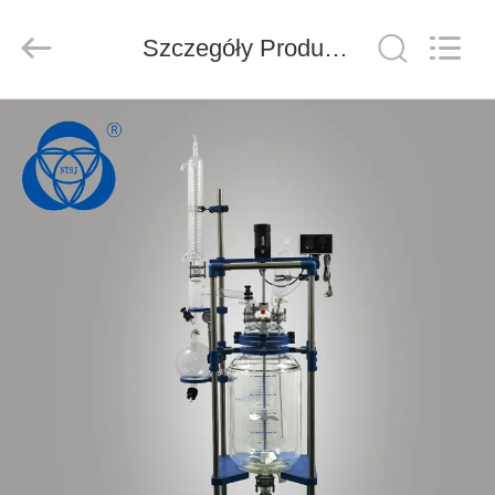
Nantong
Sanjing
Chemglass
Co.,Ltd.
Szczegóły Produktu
All
Rights
Reserved.
DOM
PRODUKTY
O
NAS
WYCIECZKA
PO
FABRYCE