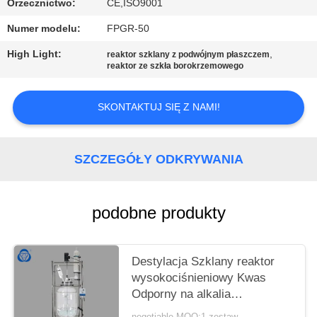
Orzecznictwo:
CE,ISO9001
Numer modelu:
FPGR-50
High Light:
,
reaktor szklany z podwójnym płaszczem
reaktor ze szkła borokrzemowego
SKONTAKTUJ SIĘ Z NAMI!
SZCZEGÓŁY ODKRYWANIA
podobne produkty
Destylacja Szklany reaktor
wysokociśnieniowy Kwas
Odporny na alkalia
Uszczelnienie mechaniczne
negotiable MOQ:1 zestaw