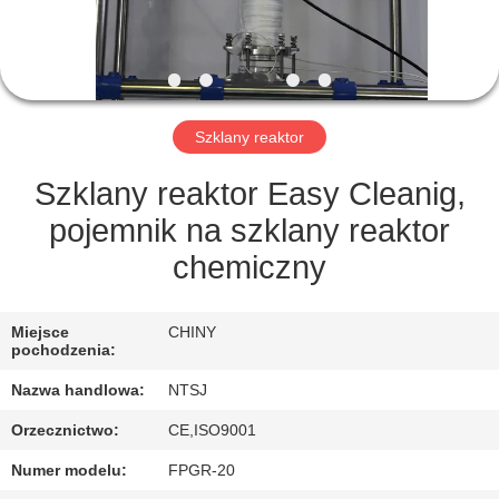
KONTROLA
JAKOŚCI
SKONTAKTUJ
Szklany reaktor
SIĘ
Z
Szklany reaktor Easy Cleanig,
NAMI
pojemnik na szklany reaktor
chemiczny
SITEMAP
Miejsce
CHINY
pochodzenia:
PRIVACY
Nazwa handlowa:
NTSJ
POLICY
Orzecznictwo:
CE,ISO9001
Numer modelu:
FPGR-20