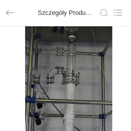
Nantong
Sanjing
Chemglass
Co.,Ltd.
Szczegóły Produktu
All
Rights
Reserved.
DOM
PRODUKTY
O
NAS
WYCIECZKA
PO
FABRYCE