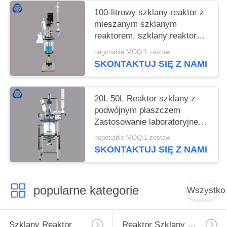
100-litrowy szklany reaktor z
mieszanym szklanym
reaktorem, szklany reaktor
ciśnieniowy o dużej
negotiable MOQ:1 zestaw
pojemności
SKONTAKTUJ SIĘ Z NAMI
20L 50L Reaktor szklany z
podwójnym płaszczem
Zastosowanie laboratoryjne
Odporny chemicznie
negotiable MOQ:1 zestaw
SKONTAKTUJ SIĘ Z NAMI
popularne kategorie
Wszystko
Szklany Reaktor
Reaktor Szklany Wysokociśnieniowy