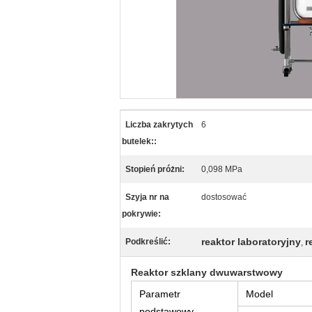
Liczba zakrytych
6
butelek::
Stopień próżni:
0,098 MPa
Szyja nr na
dostosować
pokrywie:
reaktor laboratoryjny
r
Podkreślić:
,
Reaktor szklany dwuwarstwowy
Parametr
Model
podstawowy