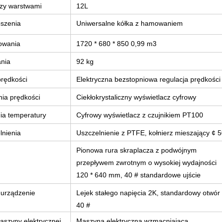
zy warstwami
12L
szenia
Uniwersalne kółka z hamowaniem
owania
1720 * 680 * 850 0,99 m3
nia
92 kg
prędkości
Elektryczna bezstopniowa regulacja prędkości
nia prędkości
Ciekłokrystaliczny wyświetlacz cyfrowy
nia temperatury
Cyfrowy wyświetlacz z czujnikiem PT100
lnienia
Uszczelnienie z PTFE, kołnierz mieszający ¢ 
Pionowa rura skraplacza z podwójnym
przepływem zwrotnym o wysokiej wydajności
120 * 640 mm, 40 # standardowe ujście
urządzenie
Lejek stałego napięcia 2K, standardowy otwór
40 #
aszyny elektrycznej
Maszyna elektryczna wzmacniająca