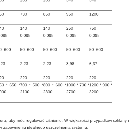
65
265
265
340
340
50
730
850
950
1200
40
140
140
250
750
,098
0,098
0,098
0,098
0,098
0–600
50–600
50–600
50–600
50–600
.23
2.23
2.23
3,98
6,37
20
220
220
220
220
50 * 650 *
700 * 500 *
800 * 600 *
1000 * 700 *
1200 * 900 *
900
2100
2300
2700
3200
ora, aby móc regulować ciśnienie.
W większości przypadków szklany 
ę w zapewnieniu idealnego uszczelnienia systemu.