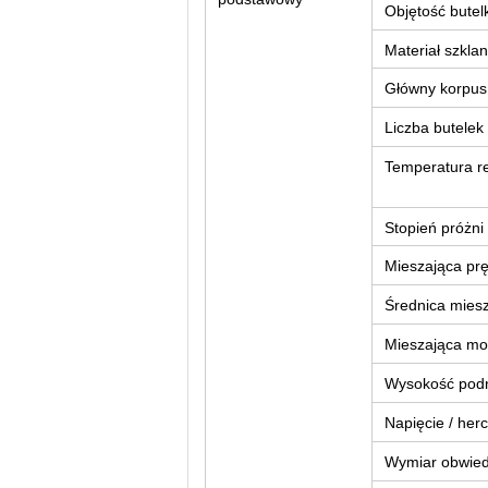
Objętość butelk
Materiał szkla
Główny korpus
Liczba butelek
Temperatura re
Stopień próżni
Mieszająca pr
Średnica miesz
Mieszająca mo
Wysokość podn
Napięcie / herc
Wymiar obwied