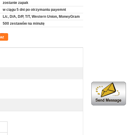
zostanie zapak
w ciągu 5 dni po otrzymaniu payemnt
L/c, D/A, D/P, T/T, Western Union, MoneyGram
500 zestawów na minutę
raz