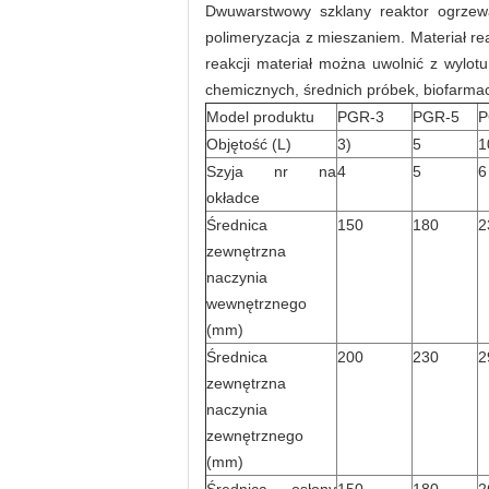
Dwuwarstwowy szklany reaktor ogrzewa
polimeryzacja z mieszaniem.
Materiał r
reakcji materiał można uwolnić z wylot
chemicznych, średnich próbek, biofarma
Model produktu
PGR-3
PGR-5
P
Objętość (L)
3)
5
1
Szyja nr na
4
5
6
okładce
Średnica
150
180
2
zewnętrzna
naczynia
wewnętrznego
(mm)
Średnica
200
230
2
zewnętrzna
naczynia
zewnętrznego
(mm)