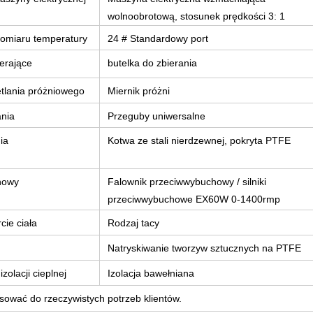
wolnoobrotową, stosunek prędkości 3: 1
omiaru temperatury
24 # Standardowy port
erające
butelka do zbierania
tlania próżniowego
Miernik próżni
nia
Przeguby uniwersalne
ia
Kotwa ze stali nierdzewnej, pokryta PTFE
howy
Falownik przeciwwybuchowy / silniki
przeciwwybuchowe EX60W 0-1400rmp
ie ciała
Rodzaj tacy
Natryskiwanie tworzyw sztucznych na PTFE
zolacji cieplnej
Izolacja bawełniana
sować do rzeczywistych potrzeb klientów.