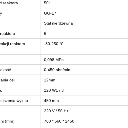
i reaktora
50L
ny
GG-17
Stal nierdzewna
 reaktora
6
akcji reaktora
-80-250 ℃
0,098 MPa
ędkość
0-450 obr./min
ania osi
12mm
c
120 W1 / 3
oszenia wylotu
450 mm
220 V / 50 Hz
ni (mm)
760 * 560 * 2450