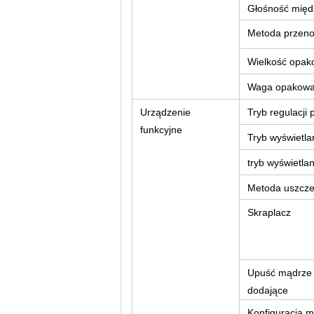
Głośność międ
Metoda przeno
Wielkość opak
Waga opakowa
Urządzenie
Tryb regulacji 
funkcyjne
Tryb wyświetla
obrotowej
tryb wyświetla
Metoda uszcze
Skraplacz
Upuść mądrze 
dodające
Konfiguracja m