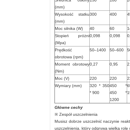
Średnica osłony
150
180
2
(mm)
Wysokość statku
300
400
4
(mm)
Moc silnika (W)
40
60
1
Stopień próżni
0,098
0,098
0
(Mpa)
Prędkość
50–1400
50–600
5
obrotowa (rpm)
Moment obrotowy
0,27
0,95
2
(Nm)
Moc (V)
220
220
2
Wymiary (mm)
320 * 350
450 *
6
* 900
450 *
1
1200
Główne cechy
※ Zespół uszczelnienia
Musisz dobrze uszczelnić naczynie reakt
uszczelnienia, który odgrywa wielką rol