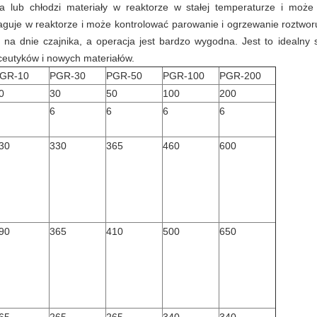
 lub chłodzi materiały w reaktorze w stałej temperaturze i może 
eaguje w reaktorze i może kontrolować parowanie i ogrzewanie roztwor
u na dnie czajnika, a operacja jest bardzo wygodna.
Jest to idealny
ceutyków i nowych materiałów.
GR-10
PGR-30
PGR-50
PGR-100
PGR-200
0
30
50
100
200
6
6
6
6
30
330
365
460
600
90
365
410
500
650