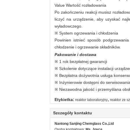
Value Wartość rozładowania
Po zakończeniu reakcji musisz rozładowa
liczyć na urządzenie, aby uzyskać najl
wyładowczego.
※ System ogrzewania i chłodzenia
Powinien istnieć sposób podgrzewania 
chłodzenie i ogrzewanie składników.
Pakowanie i dostawa
※ 1 rok bezpłatnej gwarancji
※ Szkolenie dotyczące instalacji urządzen
※ Bezpłatna dożywotnia usługa konserwa
※ Inżynierowie dostępni do serwisowani
※ Niezawodna jakość i przemyślana obs
,
Etykietka:
reaktor laboratoryjny
reaktor ze 
Szczegóły kontaktu
Nantong Sanjing Chemglass Co.,Ltd
Osoba kontaktowa:
Ms. Joyce