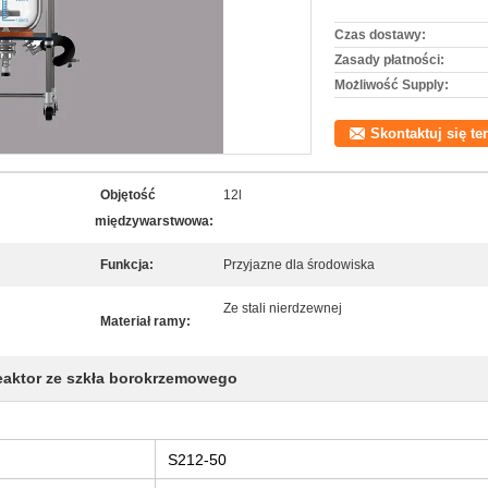
Czas dostawy:
Zasady płatności:
Możliwość Supply:
Skontaktuj się te
Objętość
12l
międzywarstwowa:
Funkcja:
Przyjazne dla środowiska
Ze stali nierdzewnej
Materiał ramy:
eaktor ze szkła borokrzemowego
S212-50