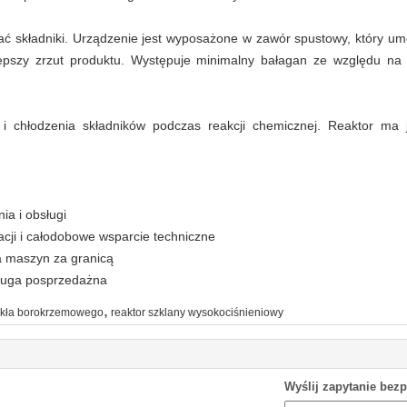
ć składniki.
Urządzenie jest wyposażone w zawór spustowy, który umo
epszy zrzut produktu.
Występuje minimalny bałagan ze względu na w
i chłodzenia składników podczas reakcji chemicznej.
Reaktor ma j
ia i obsługi
cji i całodobowe wsparcie techniczne
a maszyn za granicą
ługa posprzedażna
,
szkła borokrzemowego
reaktor szklany wysokociśnieniowy
Wyślij zapytanie bez