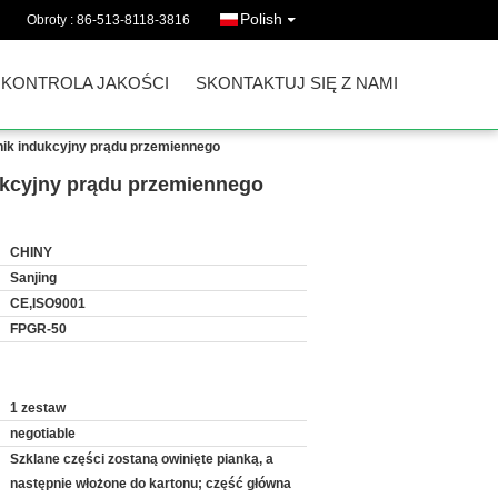
Polish
Obroty :
86-513-8118-3816
KONTROLA JAKOŚCI
SKONTAKTUJ SIĘ Z NAMI
nik indukcyjny prądu przemiennego
dukcyjny prądu przemiennego
CHINY
Sanjing
CE,ISO9001
FPGR-50
1 zestaw
negotiable
Szklane części zostaną owinięte pianką, a
następnie włożone do kartonu; część główna