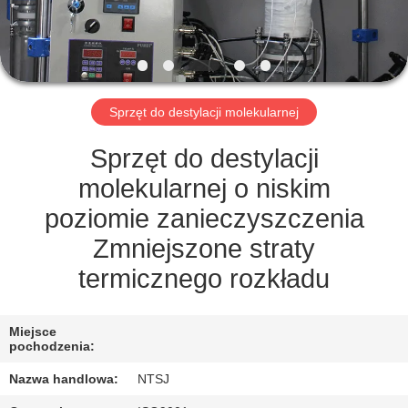
KONTROLA
JAKOŚCI
SKONTAKTUJ
Sprzęt do destylacji molekularnej
SIĘ
Z
Sprzęt do destylacji
NAMI
molekularnej o niskim
poziomie zanieczyszczenia
SITEMAP
Zmniejszone straty
termicznego rozkładu
PRIVACY
POLICY
Miejsce
pochodzenia:
Nazwa handlowa:
NTSJ