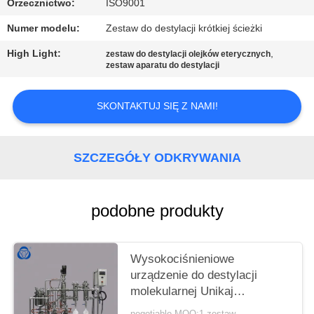
Orzecznictwo:
ISO9001
Numer modelu:
Zestaw do destylacji krótkiej ścieżki
High Light:
,
zestaw do destylacji olejków eterycznych
zestaw aparatu do destylacji
SKONTAKTUJ SIĘ Z NAMI!
SZCZEGÓŁY ODKRYWANIA
podobne produkty
Wysokociśnieniowe
urządzenie do destylacji
molekularnej Unikaj
toksyczności jednostki
negotiable MOQ:1 zestaw