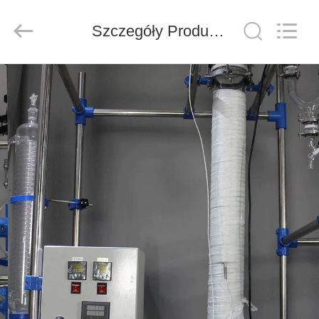
Nantong
Sanjing
Chemglass
Co.,Ltd.
Szczegóły Produktu
All
Rights
Reserved.
DOM
PRODUKTY
O
NAS
WYCIECZKA
PO
FABRYCE