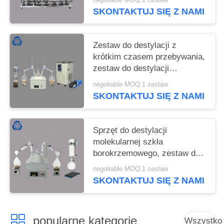
maszynowej
SKONTAKTUJ SIĘ Z NAMI
Zestaw do destylacji z
krótkim czasem przebywania,
zestaw do destylacji
chemicznej
negotiable MOQ:1 zestaw
SKONTAKTUJ SIĘ Z NAMI
Sprzęt do destylacji
molekularnej szkła
borokrzemowego, zestaw do
destylacji frakcyjnej
negotiable MOQ:1 zestaw
SKONTAKTUJ SIĘ Z NAMI
popularne kategorie
Wszystko